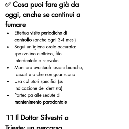
✅ 
Cosa puoi fare già da 
oggi, anche se continui a 
fumare
Effettua 
visite periodiche di 
controllo
 (anche ogni 3-4 mesi)
Segui un’igiene orale accurata: 
spazzolino elettrico, filo 
interdentale o scovolini
Monitora eventuali lesioni bianche, 
rossastre o che non guariscono
Usa collutori specifici (su 
indicazione del dentista)
Partecipa alle sedute di 
mantenimento parodontale
👨‍⚕️ 
Il Dottor Silvestri a 
Trieste: un percorso 