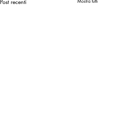
Post recenti
Mostra tutti
Torna alla
lista